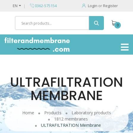
EN
0362-575154
Login
or
Register
0
ULTRAFILTRATION
MEMBRANE
Home
Products
Laboratory products
1812 membranes
ULTRAFILTRATION Membrane