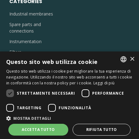
CATEGORIES
Industrial membranes
Spare parts and
connections
Instrumentation
Filters
×
Injectors and nozzles
Questo sito web utilizza cookie
Laboratory products
Questo sito web utilizza i cookie per migliorare la tua esperienza di
ITALIAN
navigazione. Utilizzando il nostro sito web acconsenti a tutti i cookie
Oil skimmer
in conformità con la nostra policy per i cookie.
Leggi di più
ENGLISH
Chemicals
STRETTAMENTE NECESSARI
PERFORMANCE
Sterilizers
TARGETING
FUNZIONALITÀ
MOSTRA DETTAGLI
ACCETTA TUTTO
RIFIUTA TUTTO
© 2026 SEPRA SRL - SOLE-SHAREHOLDER COMPANY -