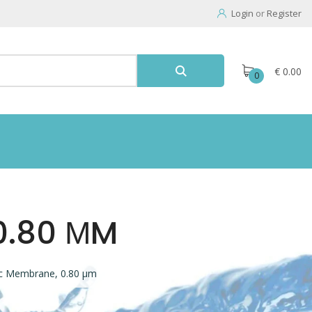
Login
or
Register
€ 0.00
0
0.80 ΜM
c Membrane, 0.80 µm