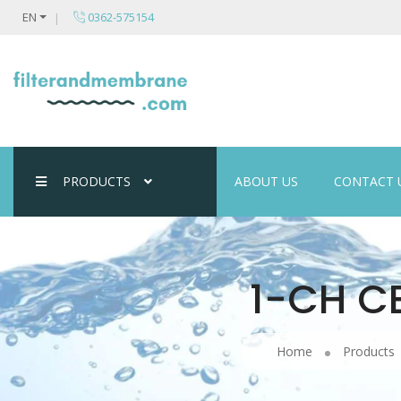
EN
0362-575154
PRODUCTS
ABOUT US
CONTACT 
1-CH C
Home
Products