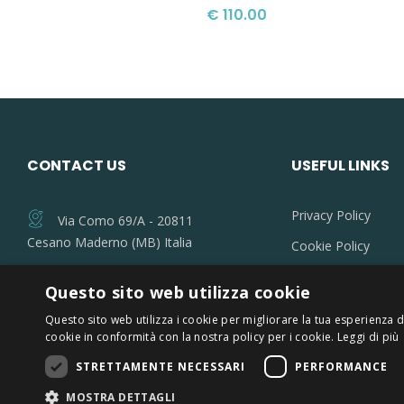
€ 110.00
CONTACT US
USEFUL LINKS
Privacy Policy
Via Como 69/A - 20811
Cesano Maderno (MB) Italia
Cookie Policy
Terms and conditi
+39 0362 575154
Questo sito web utilizza cookie
Contact us
info@filtriemembrane.it
Questo sito web utilizza i cookie per migliorare la tua esperienza di
cookie in conformità con la nostra policy per i cookie.
Leggi di più
STRETTAMENTE NECESSARI
PERFORMANCE
MOSTRA DETTAGLI