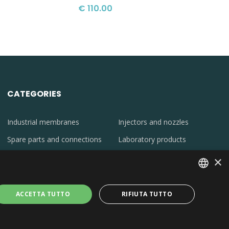
€ 110.00
CATEGORIES
Industrial membranes
Injectors and nozzles
Spare parts and connections
Laboratory products
Instrumentation
Oil skimmer
×
Filters
Chemicals
Sterilizers
ITALIAN
ACCETTA TUTTO
RIFIUTA TUTTO
ENGLISH