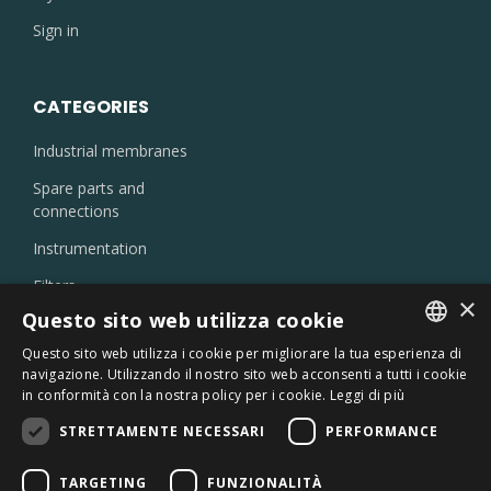
Sign in
CATEGORIES
Industrial membranes
Spare parts and
connections
Instrumentation
Filters
×
Injectors and nozzles
Questo sito web utilizza cookie
Laboratory products
Questo sito web utilizza i cookie per migliorare la tua esperienza di
ITALIAN
navigazione. Utilizzando il nostro sito web acconsenti a tutti i cookie
Oil skimmer
in conformità con la nostra policy per i cookie.
Leggi di più
ENGLISH
Chemicals
STRETTAMENTE NECESSARI
PERFORMANCE
Sterilizers
TARGETING
FUNZIONALITÀ