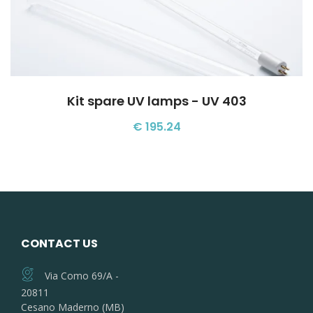
Kit spare UV lamps - UV 403
€ 195.24
CONTACT US
Via Como 69/A -
20811
Cesano Maderno (MB)