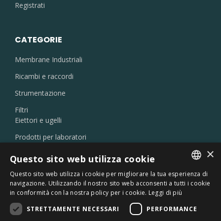
Registrati
CATEGORIE
Membrane Industriali
Ricambi e raccordi
Strumentazione
Filtri
Eiettori e ugelli
Prodotti per laboratori
×
Disoleatori
Questo sito web utilizza cookie
Prodotti chimici
Questo sito web utilizza i cookie per migliorare la tua esperienza di
Debatterizzatori UV
ITALIAN
navigazione. Utilizzando il nostro sito web acconsenti a tutti i cookie
in conformità con la nostra policy per i cookie.
Leggi di più
ENGLISH
STRETTAMENTE NECESSARI
PERFORMANCE