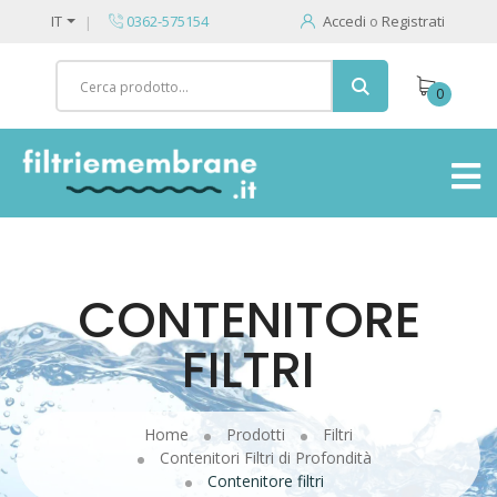
IT
0362-575154
Accedi
o
Registrati
0
CONTENITORE
FILTRI
Home
Prodotti
Filtri
Contenitori Filtri di Profondità
Contenitore filtri