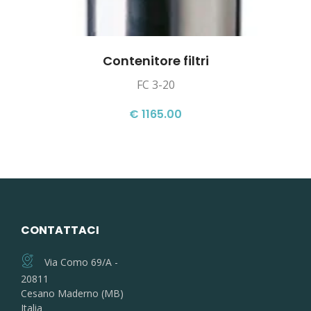
Contenitore filtri
FC 3-20
€ 1165.00
CONTATTACI
Via Como 69/A -
20811
Cesano Maderno (MB)
Italia