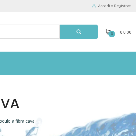
Accedi
o
Registrati
€ 0.00
0
AVA
dulo a fibra cava