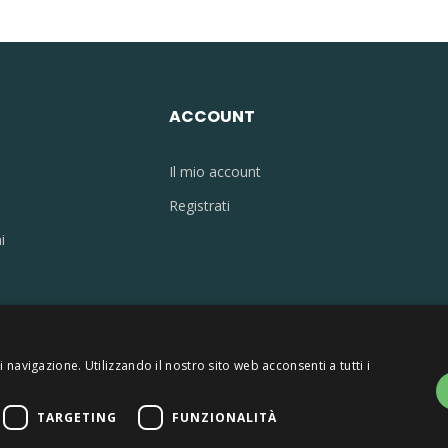
ACCOUNT
Il mio account
Registrati
i
 navigazione. Utilizzando il nostro sito web acconsenti a tutti i
cale 10077160157 - P.IVA 02861960967 - Capitale sociale 1
TARGETING
FUNZIONALITÀ