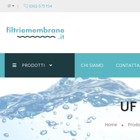
IT
0362-575154
PRODOTTI
CHI SIAMO
CONTATTA
UF
Home
Prodo