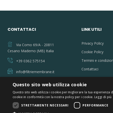
CONTATTACI
LINK UTILI
Privacy Policy
Via Como 69/A - 20811
Cesano Maderno (MB) Italia
Cookie Policy
Termini e condizion
+39 0362 575154
Contattaci
info@filtriemembrane.it
Questo sito web utilizza cookie
Questo sito web utilizza i cookie per migliorare la tua esperienza di
cookie in conformità con la nostra policy per i cookie.
Leggi di più
© 2026 SEPRA SRL - SOCIETÀ CON UNICO SOCIO - Codice fis
STRETTAMENTE NECESSARI
PERFORMANCE
i.v.