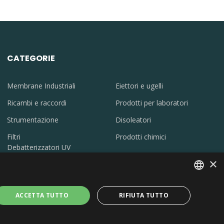
CATEGORIE
Membrane Industriali
Eiettori e ugelli
Ricambi e raccordi
Prodotti per laboratori
Strumentazione
Disoleatori
Filtri
Prodotti chimici
Debatterizzatori UV
×
ITALIAN
ACCETTA TUTTO
RIFIUTA TUTTO
00.000 Euro
ENGLISH