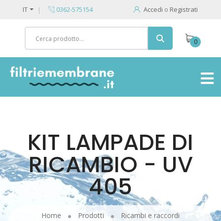
IT
0362-575154
Accedi
o
Registrati
0
KIT LAMPADE DI
RICAMBIO - UV
405
Home
Prodotti
Ricambi e raccordi