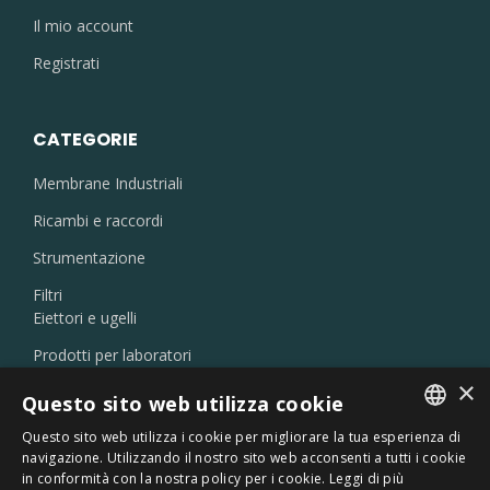
Il mio account
Registrati
CATEGORIE
Membrane Industriali
Ricambi e raccordi
Strumentazione
Filtri
Eiettori e ugelli
Prodotti per laboratori
×
Disoleatori
Questo sito web utilizza cookie
Prodotti chimici
Questo sito web utilizza i cookie per migliorare la tua esperienza di
Debatterizzatori UV
ITALIAN
navigazione. Utilizzando il nostro sito web acconsenti a tutti i cookie
in conformità con la nostra policy per i cookie.
Leggi di più
ENGLISH