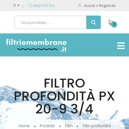
IT
0362-575154
Accedi
o
Registrati
0
FILTRO
PROFONDITÀ PX
20-9 3/4
Home
Prodotti
Filtri
Filtri profondità