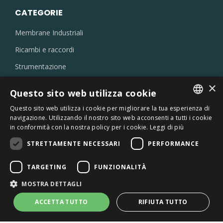
CATEGORIE
Membrane Industriali
Ricambi e raccordi
Strumentazione
Filtri
×
Questo sito web utilizza cookie
Eiettori e ugelli
Questo sito web utilizza i cookie per migliorare la tua esperienza di
Prodotti per laboratori
ITALIAN
navigazione. Utilizzando il nostro sito web acconsenti a tutti i cookie
in conformità con la nostra policy per i cookie.
Leggi di più
Disoleatori
ENGLISH
STRETTAMENTE NECESSARI
PERFORMANCE
Prodotti chimici
Debatterizzatori UV
TARGETING
FUNZIONALITÀ
MOSTRA DETTAGLI
ACCETTA TUTTO
RIFIUTA TUTTO
© 2026 SEPRA SRL - SOCIETÀ CON UNICO SOCIO -