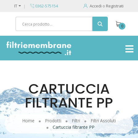
IT
0362-575154
Accedi
o
Registrati
0
CARTUCCIA
FILTRANTE PP
Home
Prodotti
Filtri
Filtri Assoluti
Cartuccia filtrante PP